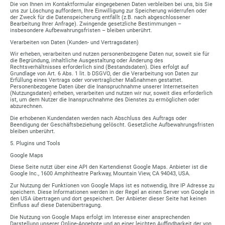
Die von Ihnen im Kontaktformular eingegebenen Daten verbleiben bei uns, bis Sie
uns zur Löschung auffordern, Ihre Einwilligung zur Speicherung widerrufen oder
der Zweck für die Datenspeicherung entfällt (z.B. nach abgeschlossener
Bearbeitung Ihrer Anfrage). Zwingende gesetzliche Bestimmungen –
insbesondere Aufbewahrungsfristen – bleiben unberührt.
Verarbeiten von Daten (Kunden- und Vertragsdaten)
Wir erheben, verarbeiten und nutzen personenbezogene Daten nur, soweit sie für
die Begründung, inhaltliche Ausgestaltung oder Änderung des
Rechtsverhältnisses erforderlich sind (Bestandsdaten). Dies erfolgt auf
Grundlage von Art. 6 Abs. 1 lit. b DSGVO, der die Verarbeitung von Daten zur
Erfüllung eines Vertrags oder vorvertraglicher Maßnahmen gestattet.
Personenbezogene Daten über die Inanspruchnahme unserer Internetseiten
(Nutzungsdaten) erheben, verarbeiten und nutzen wir nur, soweit dies erforderlich
ist, um dem Nutzer die Inanspruchnahme des Dienstes zu ermöglichen oder
abzurechnen.
Die erhobenen Kundendaten werden nach Abschluss des Auftrags oder
Beendigung der Geschäftsbeziehung gelöscht. Gesetzliche Aufbewahrungsfristen
bleiben unberührt.
5. Plugins und Tools
Google Maps
Diese Seite nutzt über eine API den Kartendienst Google Maps. Anbieter ist die
Google Inc., 1600 Amphitheatre Parkway, Mountain View, CA 94043, USA.
Zur Nutzung der Funktionen von Google Maps ist es notwendig, Ihre IP Adresse zu
speichern. Diese Informationen werden in der Regel an einen Server von Google in
den USA übertragen und dort gespeichert. Der Anbieter dieser Seite hat keinen
Einfluss auf diese Datenübertragung.
Die Nutzung von Google Maps erfolgt im Interesse einer ansprechenden
Darstellung unserer Online-Angebote und an einer leichten Auffindbarkeit der von